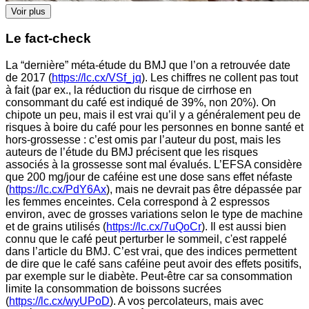
Voir plus
Le fact-check
La “dernière” méta-étude du BMJ que l’on a retrouvée date
de 2017 (
https://lc.cx/VSf_jq
). Les chiffres ne collent pas tout
à fait (par ex., la réduction du risque de cirrhose en
consommant du café est indiqué de 39%, non 20%). On
chipote un peu, mais il est vrai qu’il y a généralement peu de
risques à boire du café pour les personnes en bonne santé et
hors-grossesse : c’est omis par l’auteur du post, mais les
auteurs de l’étude du BMJ précisent que les risques
associés à la grossesse sont mal évalués. L’EFSA considère
que 200 mg/jour de caféine est une dose sans effet néfaste
(
https://lc.cx/PdY6Ax
), mais ne devrait pas être dépassée par
les femmes enceintes. Cela correspond à 2 espressos
environ, avec de grosses variations selon le type de machine
et de grains utilisés (
https://lc.cx/7uQoCr
). Il est aussi bien
connu que le café peut perturber le sommeil, c'est rappelé
dans l’article du BMJ. C’est vrai, que des indices permettent
de dire que le café sans caféine peut avoir des effets positifs,
par exemple sur le diabète. Peut-être car sa consommation
limite la consommation de boissons sucrées
(
https://lc.cx/wyUPoD
). A vos percolateurs, mais avec