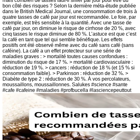
mais combien de tasses faut-il siffler par jour pour être du
bon côté des risques ? Selon la dernière méta-étude publiée
dans le British Medical Journal, une consommation de trois à
quatre tasses de café par jour est recommandée. Le foie, par
exemple, est très sensible à la quantité. Avec une tasse de
café par jour, on diminue le risque de cirrhose de 20 %, avec
cinq tasses le risque diminue de 80 %. L’astuce est que c’est
la café en tant que tel qui semble bénéfique. Les effets
positifs ont été observé même avec du café sans café (sans
caféine). La café a un effet protecteur sur une série de
maladies graves : > mortalité toutes causes confondues :
diminution du risque de 17 %. > mortalité cardiovasculaire :
réduction de 19 %. > cancers : réduction de 18 % (et 15 % si
consommation faible). > Parkinson : réduction de 32 %. >
Diabète de type 2 : réduction de 30 %. À vos percolateurs,
moussaillons, moussaillonnes. Salukes #science #sante
#cafe #cafeine #maladies #profbucella #lasciencepeuttout