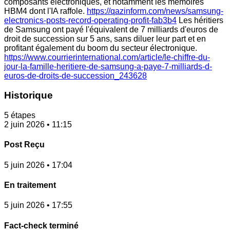
composants électroniques, et notamment les mémoires
HBM4 dont l'IA raffole.
https://qazinform.com/news/samsung-
electronics-posts-record-operating-profit-fab3b4
Les héritiers
de Samsung ont payé l'équivalent de 7 milliards d'euros de
droit de succession sur 5 ans, sans diluer leur part et en
profitant également du boom du secteur électronique.
https://www.courrierinternational.com/article/le-chiffre-du-
jour-la-famille-heritiere-de-samsung-a-paye-7-milliards-d-
euros-de-droits-de-succession_243628
Historique
5 étapes
2 juin 2026 • 11:15
Post Reçu
5 juin 2026 • 17:04
En traitement
5 juin 2026 • 17:55
Fact-check terminé