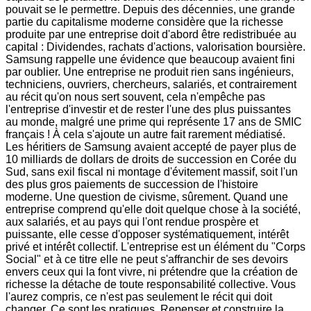
pouvait se le permettre. Depuis des décennies, une grande
partie du capitalisme moderne considère que la richesse
produite par une entreprise doit d'abord être redistribuée au
capital : Dividendes, rachats d'actions, valorisation boursière.
Samsung rappelle une évidence que beaucoup avaient fini
par oublier. Une entreprise ne produit rien sans ingénieurs,
techniciens, ouvriers, chercheurs, salariés, et contrairement
au récit qu'on nous sert souvent, cela n'empêche pas
l'entreprise d'investir et de rester l'une des plus puissantes
au monde, malgré une prime qui représente 17 ans de SMIC
français ! À cela s'ajoute un autre fait rarement médiatisé.
Les héritiers de Samsung avaient accepté de payer plus de
10 milliards de dollars de droits de succession en Corée du
Sud, sans exil fiscal ni montage d'évitement massif, soit l'un
des plus gros paiements de succession de l'histoire
moderne. Une question de civisme, sûrement. Quand une
entreprise comprend qu'elle doit quelque chose à la société,
aux salariés, et au pays qui l'ont rendue prospère et
puissante, elle cesse d'opposer systématiquement, intérêt
privé et intérêt collectif. L'entreprise est un élément du "Corps
Social" et à ce titre elle ne peut s'affranchir de ses devoirs
envers ceux qui la font vivre, ni prétendre que la création de
richesse la détache de toute responsabilité collective. Vous
l'aurez compris, ce n'est pas seulement le récit qui doit
changer. Ce sont les pratiques. Repenser et construire la