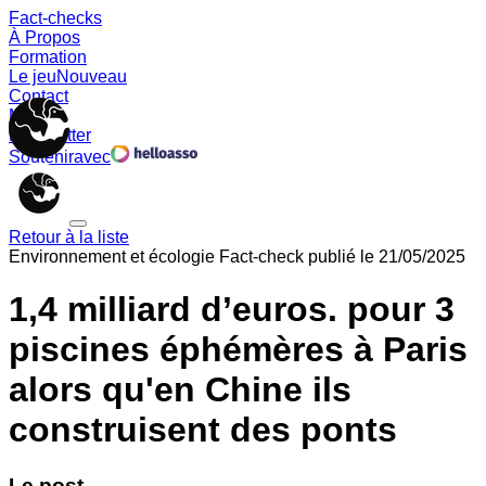
Fact-checks
À Propos
Formation
Le jeu
Nouveau
Contact
Memes
Newsletter
Soutenir
avec
Retour à la liste
Environnement et écologie
Fact-check publié le
21/05/2025
1,4 milliard d’euros. pour 3
piscines éphémères à Paris
alors qu'en Chine ils
construisent des ponts
Le post