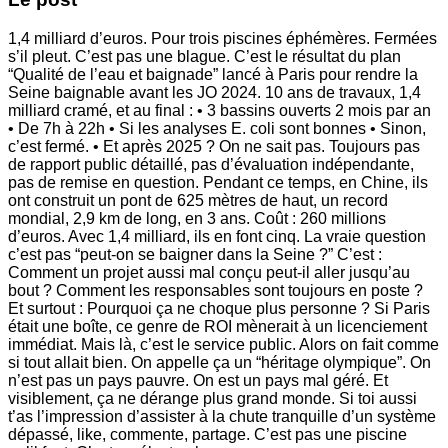
1,4 milliard d’euros. Pour trois piscines éphémères. Fermées
s’il pleut. C’est pas une blague. C’est le résultat du plan
“Qualité de l’eau et baignade” lancé à Paris pour rendre la
Seine baignable avant les JO 2024. 10 ans de travaux, 1,4
milliard cramé, et au final : • 3 bassins ouverts 2 mois par an
• De 7h à 22h • Si les analyses E. coli sont bonnes • Sinon,
c’est fermé. • Et après 2025 ? On ne sait pas. Toujours pas
de rapport public détaillé, pas d’évaluation indépendante,
pas de remise en question. Pendant ce temps, en Chine, ils
ont construit un pont de 625 mètres de haut, un record
mondial, 2,9 km de long, en 3 ans. Coût : 260 millions
d’euros. Avec 1,4 milliard, ils en font cinq. La vraie question
c’est pas “peut-on se baigner dans la Seine ?” C’est :
Comment un projet aussi mal conçu peut-il aller jusqu’au
bout ? Comment les responsables sont toujours en poste ?
Et surtout : Pourquoi ça ne choque plus personne ? Si Paris
était une boîte, ce genre de ROI mènerait à un licenciement
immédiat. Mais là, c’est le service public. Alors on fait comme
si tout allait bien. On appelle ça un “héritage olympique”. On
n’est pas un pays pauvre. On est un pays mal géré. Et
visiblement, ça ne dérange plus grand monde. Si toi aussi
t’as l’impression d’assister à la chute tranquille d’un système
dépassé, like, commente, partage. C’est pas une piscine