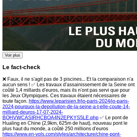
Voir plus
Le fact-check
❌ Faux, il ne s'agit pas de 3 piscines... Et la comparaison n'a
aucun sens ! ✅ Les travaux d'assainissement de la Seine ont
coûté 1,4 millards d'euros, mais ils n'ont pas servi que pour
les Jeux Olympiques. Ces travaux étaient nécessaires de
toute façon.
https://www.leparisien.fr/jo-paris-2024/jo-paris-
2024-pourquoi-la-depollution-de-la-seine-a-t-elle-coute-14-
milliard-deuros-17-07-2024-
BQHVWCASIRHCBOA4N2EPKYS5LE.php
✅ Le pont de
Hualing en Chine (2,9km, 625m de haut), nouveau pont le
plus haut du monde, a coûté 250 millions d'euros
https://www.en-vols.com/styles/architecture/chine-pont-