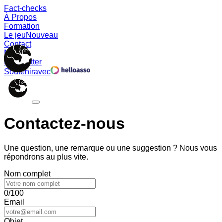
Fact-checks
À Propos
Formation
Le jeu
Nouveau
Contact
Memes
Newsletter
Soutenir
avec
Contactez-nous
Une question, une remarque ou une suggestion ? Nous vous
répondrons au plus vite.
Nom complet
0/100
Email
Objet