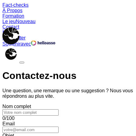
Fact-checks
À Propos
Formation
Le jeu
Nouveau
Contact
Memes
Newsletter
Soutenir
avec
Contactez-nous
Une question, une remarque ou une suggestion ? Nous vous
répondrons au plus vite.
Nom complet
0/100
Email
Objet