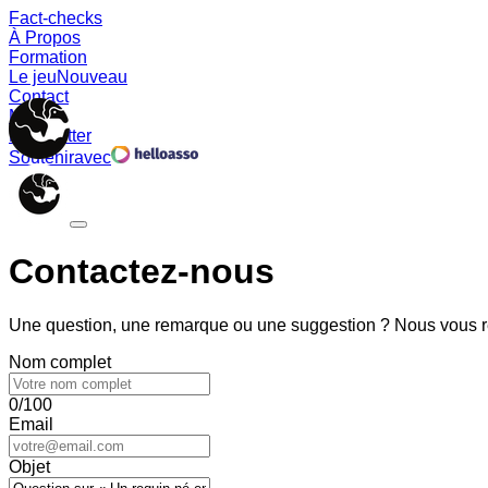
Fact-checks
À Propos
Formation
Le jeu
Nouveau
Contact
Memes
Newsletter
Soutenir
avec
Contactez-nous
Une question, une remarque ou une suggestion ? Nous vous ré
Nom complet
0/100
Email
Objet