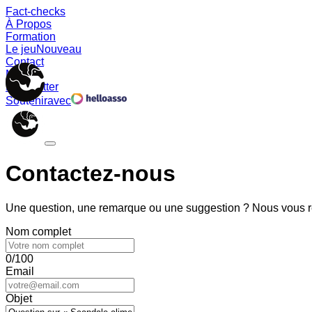
Fact-checks
À Propos
Formation
Le jeu
Nouveau
Contact
Memes
Newsletter
Soutenir
avec
Contactez-nous
Une question, une remarque ou une suggestion ? Nous vous ré
Nom complet
0/100
Email
Objet