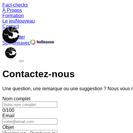
Fact-checks
À Propos
Formation
Le jeu
Nouveau
Contact
Memes
Newsletter
Soutenir
avec
Contactez-nous
Une question, une remarque ou une suggestion ? Nous vous ré
Nom complet
0/100
Email
Objet