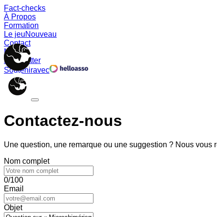
Fact-checks
À Propos
Formation
Le jeu
Nouveau
Contact
Memes
Newsletter
Soutenir
avec
Contactez-nous
Une question, une remarque ou une suggestion ? Nous vous ré
Nom complet
0/100
Email
Objet