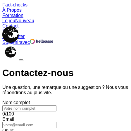
Fact-checks
À Propos
Formation
Le jeu
Nouveau
Contact
Memes
Newsletter
Soutenir
avec
Contactez-nous
Une question, une remarque ou une suggestion ? Nous vous
répondrons au plus vite.
Nom complet
0/100
Email
Objet