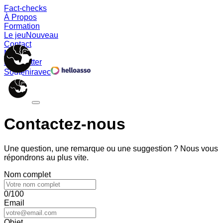
Fact-checks
À Propos
Formation
Le jeu
Nouveau
Contact
Memes
Newsletter
Soutenir
avec
Contactez-nous
Une question, une remarque ou une suggestion ? Nous vous
répondrons au plus vite.
Nom complet
0/100
Email
Objet