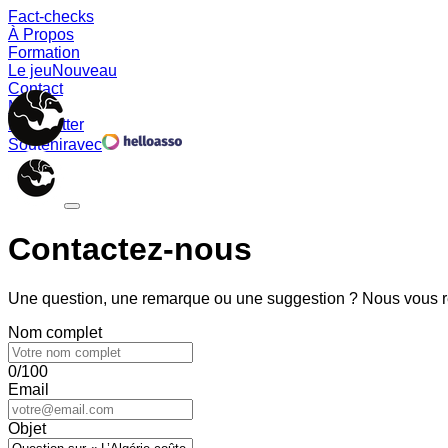
Fact-checks
À Propos
Formation
Le jeu
Nouveau
Contact
Memes
Newsletter
Soutenir
avec
Contactez-nous
Une question, une remarque ou une suggestion ? Nous vous ré
Nom complet
0/100
Email
Objet