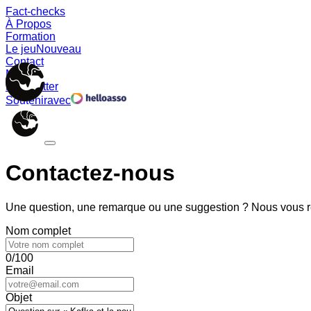
Fact-checks
À Propos
Formation
Le jeu
Nouveau
Contact
Memes
Newsletter
Soutenir
avec
Contactez-nous
Une question, une remarque ou une suggestion ? Nous vous ré
Nom complet
0/100
Email
Objet