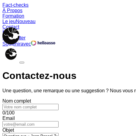
Fact-checks
À Propos
Formation
Le jeu
Nouveau
Contact
Memes
Newsletter
Soutenir
avec
Contactez-nous
Une question, une remarque ou une suggestion ? Nous vous ré
Nom complet
0/100
Email
Objet