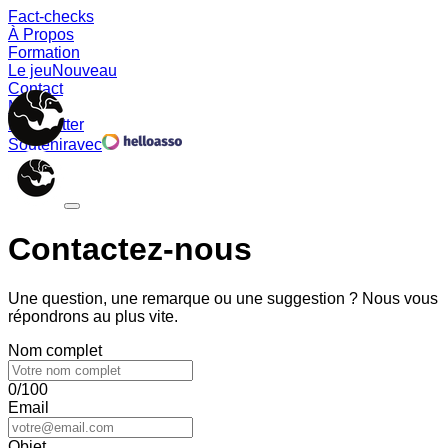
Fact-checks
À Propos
Formation
Le jeu
Nouveau
Contact
Memes
Newsletter
Soutenir
avec
Contactez-nous
Une question, une remarque ou une suggestion ? Nous vous
répondrons au plus vite.
Nom complet
0/100
Email
Objet