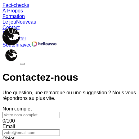
Fact-checks
À Propos
Formation
Le jeu
Nouveau
Contact
Memes
Newsletter
Soutenir
avec
Contactez-nous
Une question, une remarque ou une suggestion ? Nous vous
répondrons au plus vite.
Nom complet
0/100
Email
Objet