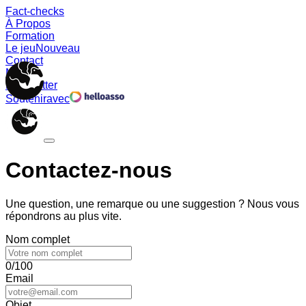
Fact-checks
À Propos
Formation
Le jeu
Nouveau
Contact
Memes
Newsletter
Soutenir
avec
Contactez-nous
Une question, une remarque ou une suggestion ? Nous vous
répondrons au plus vite.
Nom complet
0/100
Email
Objet