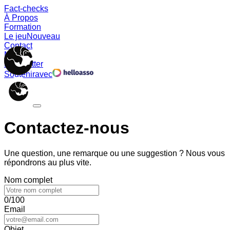
Fact-checks
À Propos
Formation
Le jeu
Nouveau
Contact
Memes
Newsletter
Soutenir
avec
Contactez-nous
Une question, une remarque ou une suggestion ? Nous vous
répondrons au plus vite.
Nom complet
0/100
Email
Objet