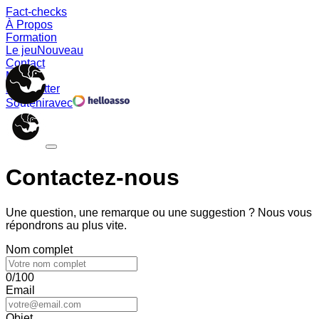
Fact-checks
À Propos
Formation
Le jeu
Nouveau
Contact
Memes
Newsletter
Soutenir
avec
Contactez-nous
Une question, une remarque ou une suggestion ? Nous vous
répondrons au plus vite.
Nom complet
0/100
Email
Objet