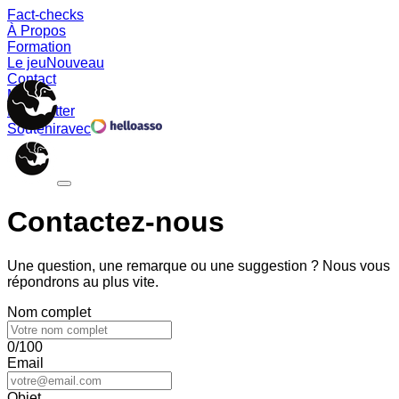
Fact-checks
À Propos
Formation
Le jeu
Nouveau
Contact
Memes
Newsletter
Soutenir
avec
Contactez-nous
Une question, une remarque ou une suggestion ? Nous vous
répondrons au plus vite.
Nom complet
0/100
Email
Objet