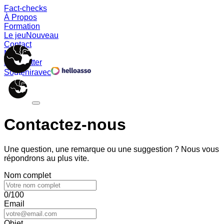
Fact-checks
À Propos
Formation
Le jeu
Nouveau
Contact
Memes
Newsletter
Soutenir
avec
Contactez-nous
Une question, une remarque ou une suggestion ? Nous vous
répondrons au plus vite.
Nom complet
0/100
Email
Objet