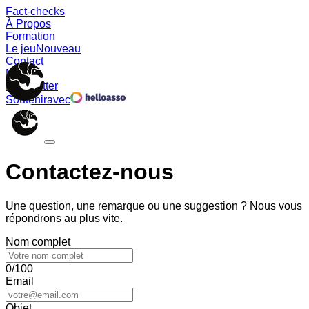
Fact-checks
À Propos
Formation
Le jeu
Nouveau
Contact
Memes
Newsletter
Soutenir
avec
Contactez-nous
Une question, une remarque ou une suggestion ? Nous vous
répondrons au plus vite.
Nom complet
0/100
Email
Objet