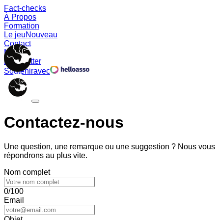
Fact-checks
À Propos
Formation
Le jeu
Nouveau
Contact
Memes
Newsletter
Soutenir
avec
Contactez-nous
Une question, une remarque ou une suggestion ? Nous vous
répondrons au plus vite.
Nom complet
0/100
Email
Objet