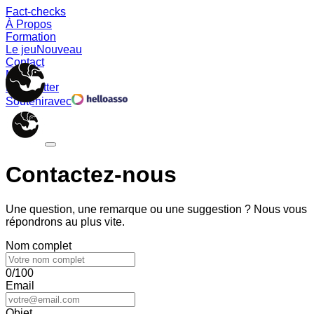
Fact-checks
À Propos
Formation
Le jeu
Nouveau
Contact
Memes
Newsletter
Soutenir
avec
Contactez-nous
Une question, une remarque ou une suggestion ? Nous vous
répondrons au plus vite.
Nom complet
0/100
Email
Objet