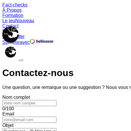
Fact-checks
À Propos
Formation
Le jeu
Nouveau
Contact
Memes
Newsletter
Soutenir
avec
Contactez-nous
Une question, une remarque ou une suggestion ? Nous vous ré
Nom complet
0/100
Email
Objet