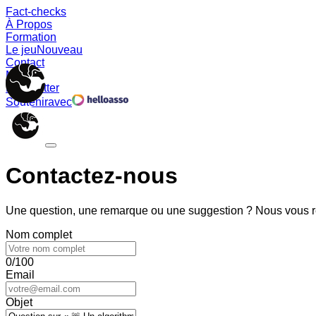
Fact-checks
À Propos
Formation
Le jeu
Nouveau
Contact
Memes
Newsletter
Soutenir
avec
Contactez-nous
Une question, une remarque ou une suggestion ? Nous vous ré
Nom complet
0/100
Email
Objet