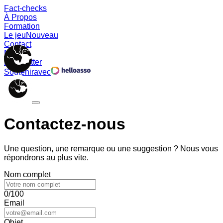
Fact-checks
À Propos
Formation
Le jeu
Nouveau
Contact
Memes
Newsletter
Soutenir
avec
Contactez-nous
Une question, une remarque ou une suggestion ? Nous vous
répondrons au plus vite.
Nom complet
0/100
Email
Objet