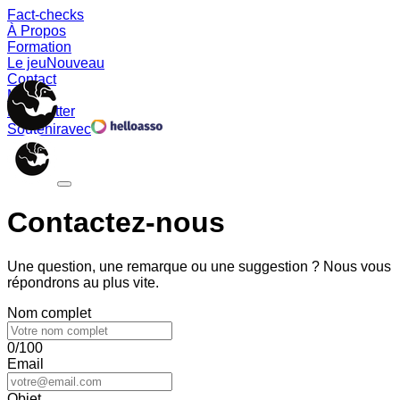
Fact-checks
À Propos
Formation
Le jeu
Nouveau
Contact
Memes
Newsletter
Soutenir
avec
Contactez-nous
Une question, une remarque ou une suggestion ? Nous vous
répondrons au plus vite.
Nom complet
0/100
Email
Objet