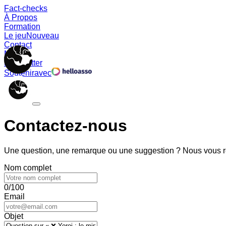
Fact-checks
À Propos
Formation
Le jeu
Nouveau
Contact
Memes
Newsletter
Soutenir
avec
Contactez-nous
Une question, une remarque ou une suggestion ? Nous vous ré
Nom complet
0/100
Email
Objet