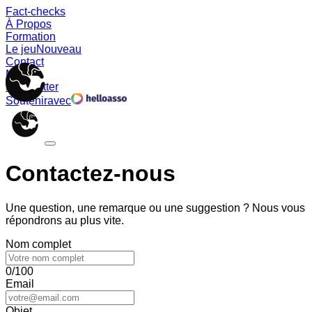
Fact-checks
À Propos
Formation
Le jeu
Nouveau
Contact
Memes
Newsletter
Soutenir
avec
Contactez-nous
Une question, une remarque ou une suggestion ? Nous vous
répondrons au plus vite.
Nom complet
0/100
Email
Objet