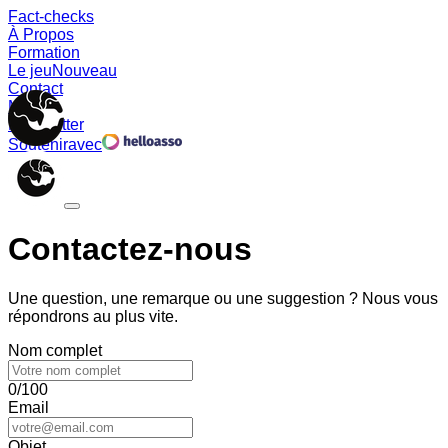
Fact-checks
À Propos
Formation
Le jeu
Nouveau
Contact
Memes
Newsletter
Soutenir
avec
Contactez-nous
Une question, une remarque ou une suggestion ? Nous vous
répondrons au plus vite.
Nom complet
0/100
Email
Objet