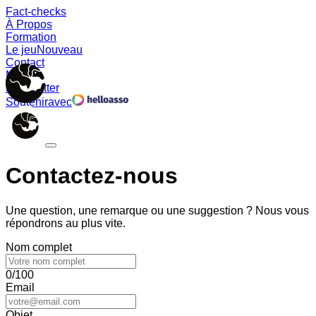
Fact-checks
À Propos
Formation
Le jeu
Nouveau
Contact
Memes
Newsletter
Soutenir
avec
Contactez-nous
Une question, une remarque ou une suggestion ? Nous vous
répondrons au plus vite.
Nom complet
0/100
Email
Objet