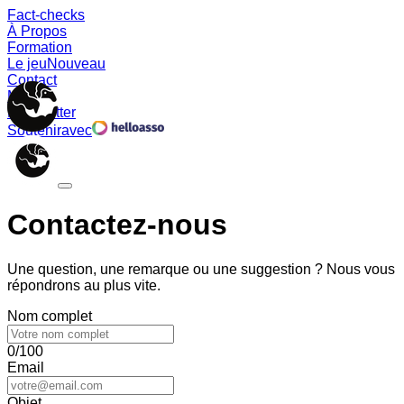
Fact-checks
À Propos
Formation
Le jeu
Nouveau
Contact
Memes
Newsletter
Soutenir
avec
Contactez-nous
Une question, une remarque ou une suggestion ? Nous vous
répondrons au plus vite.
Nom complet
0/100
Email
Objet