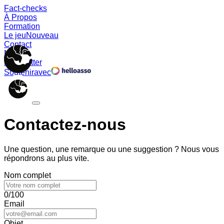
Fact-checks
À Propos
Formation
Le jeu
Nouveau
Contact
Memes
Newsletter
Soutenir
avec
Contactez-nous
Une question, une remarque ou une suggestion ? Nous vous
répondrons au plus vite.
Nom complet
0/100
Email
Objet