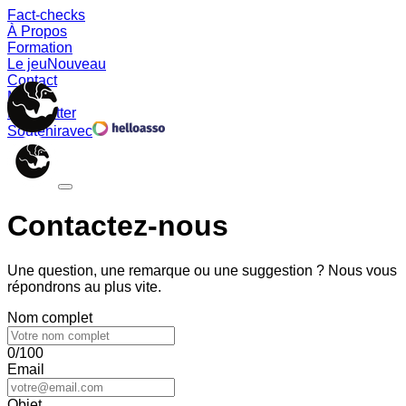
Fact-checks
À Propos
Formation
Le jeu
Nouveau
Contact
Memes
Newsletter
Soutenir
avec
Contactez-nous
Une question, une remarque ou une suggestion ? Nous vous
répondrons au plus vite.
Nom complet
0/100
Email
Objet