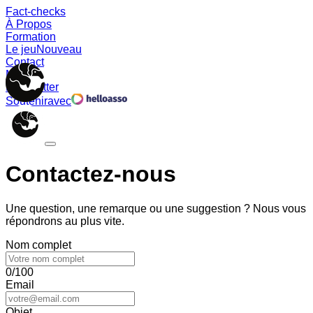
Fact-checks
À Propos
Formation
Le jeu
Nouveau
Contact
Memes
Newsletter
Soutenir
avec
Contactez-nous
Une question, une remarque ou une suggestion ? Nous vous
répondrons au plus vite.
Nom complet
0/100
Email
Objet