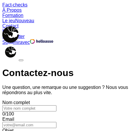
Fact-checks
À Propos
Formation
Le jeu
Nouveau
Contact
Memes
Newsletter
Soutenir
avec
Contactez-nous
Une question, une remarque ou une suggestion ? Nous vous
répondrons au plus vite.
Nom complet
0/100
Email
Objet