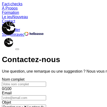
Fact-checks
À Propos
Formation
Le jeu
Nouveau
Contact
Memes
Newsletter
Soutenir
avec
Contactez-nous
Une question, une remarque ou une suggestion ? Nous vous ré
Nom complet
0/100
Email
Objet