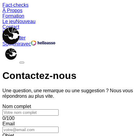
Fact-checks
À Propos
Formation
Le jeu
Nouveau
Contact
Memes
Newsletter
Soutenir
avec
Contactez-nous
Une question, une remarque ou une suggestion ? Nous vous
répondrons au plus vite.
Nom complet
0/100
Email
Objet