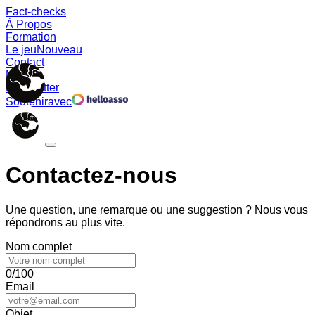
Fact-checks
À Propos
Formation
Le jeu
Nouveau
Contact
Memes
Newsletter
Soutenir
avec
Contactez-nous
Une question, une remarque ou une suggestion ? Nous vous
répondrons au plus vite.
Nom complet
0/100
Email
Objet