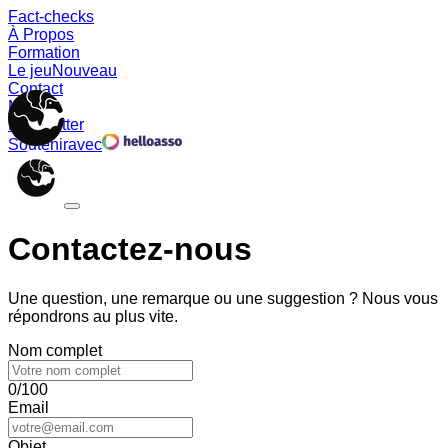
Fact-checks
À Propos
Formation
Le jeu
Nouveau
Contact
Memes
Newsletter
Soutenir
avec
Contactez-nous
Une question, une remarque ou une suggestion ? Nous vous
répondrons au plus vite.
Nom complet
0/100
Email
Objet