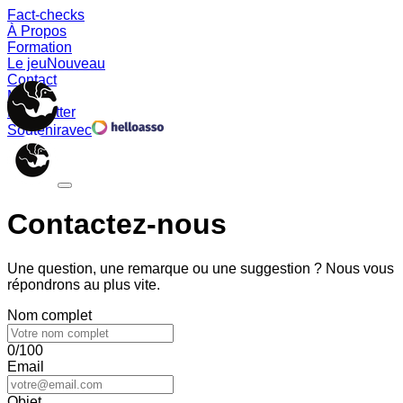
Fact-checks
À Propos
Formation
Le jeu
Nouveau
Contact
Memes
Newsletter
Soutenir
avec
Contactez-nous
Une question, une remarque ou une suggestion ? Nous vous
répondrons au plus vite.
Nom complet
0/100
Email
Objet