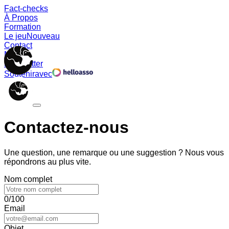
Fact-checks
À Propos
Formation
Le jeu
Nouveau
Contact
Memes
Newsletter
Soutenir
avec
Contactez-nous
Une question, une remarque ou une suggestion ? Nous vous
répondrons au plus vite.
Nom complet
0/100
Email
Objet