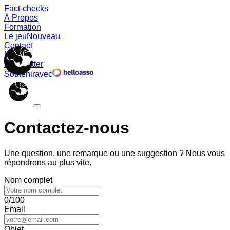
Fact-checks
À Propos
Formation
Le jeu
Nouveau
Contact
Memes
Newsletter
Soutenir
avec
Contactez-nous
Une question, une remarque ou une suggestion ? Nous vous
répondrons au plus vite.
Nom complet
0/100
Email
Objet