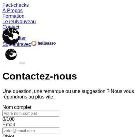
Fact-checks
À Propos
Formation
Le jeu
Nouveau
Contact
Memes
Newsletter
Soutenir
avec
Contactez-nous
Une question, une remarque ou une suggestion ? Nous vous
répondrons au plus vite.
Nom complet
0/100
Email
Objet