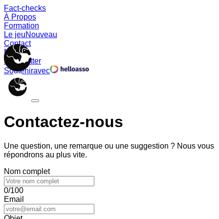
Fact-checks
À Propos
Formation
Le jeu
Nouveau
Contact
Memes
Newsletter
Soutenir
avec
Contactez-nous
Une question, une remarque ou une suggestion ? Nous vous
répondrons au plus vite.
Nom complet
0/100
Email
Objet