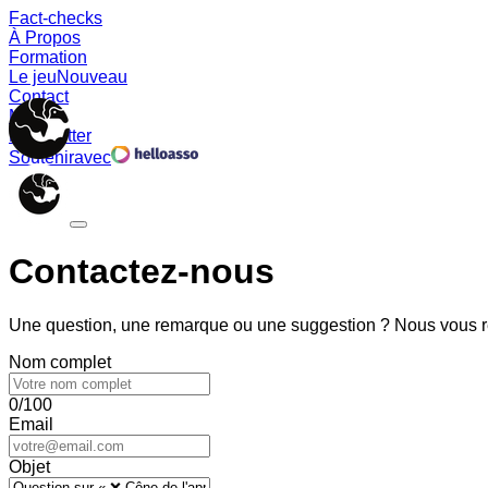
Fact-checks
À Propos
Formation
Le jeu
Nouveau
Contact
Memes
Newsletter
Soutenir
avec
Contactez-nous
Une question, une remarque ou une suggestion ? Nous vous ré
Nom complet
0/100
Email
Objet