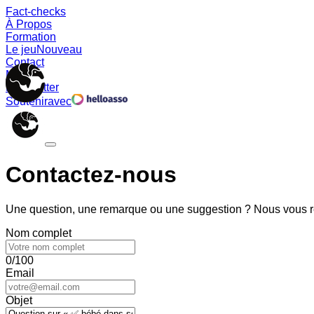
Fact-checks
À Propos
Formation
Le jeu
Nouveau
Contact
Memes
Newsletter
Soutenir
avec
Contactez-nous
Une question, une remarque ou une suggestion ? Nous vous ré
Nom complet
0/100
Email
Objet