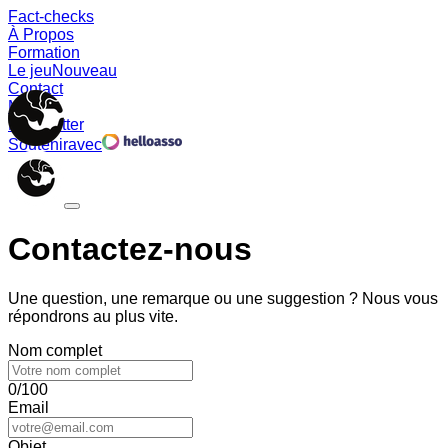
Fact-checks
À Propos
Formation
Le jeu
Nouveau
Contact
Memes
Newsletter
Soutenir
avec
Contactez-nous
Une question, une remarque ou une suggestion ? Nous vous
répondrons au plus vite.
Nom complet
0/100
Email
Objet