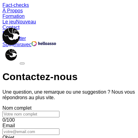
Fact-checks
À Propos
Formation
Le jeu
Nouveau
Contact
Memes
Newsletter
Soutenir
avec
Contactez-nous
Une question, une remarque ou une suggestion ? Nous vous
répondrons au plus vite.
Nom complet
0/100
Email
Objet